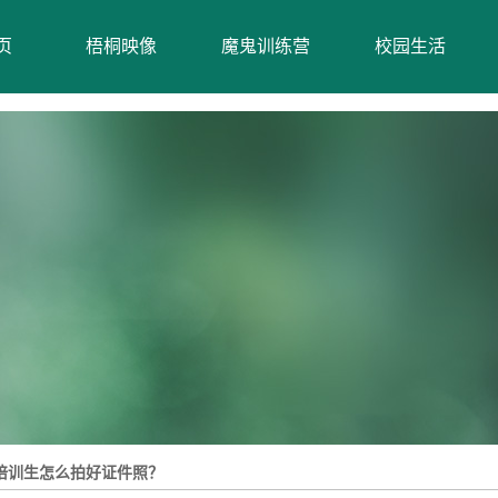
页
梧桐映像
魔鬼训练营
校园生活
公开课
听见你的声音
魔鬼训练营
夏令营
梧桐日常
培训生怎么拍好证件照？