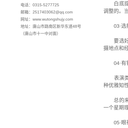
白底提亮
电话：0315-5277725
调整的。
邮箱：2517403062@qq.com
网址：
www.wutongshujy.com
03·选
地址：唐山市路南区新华东道48号
（唐山市十一中对面）
要选好点
摄地点和
04·有
表演类考
种优雅知
总的来说
一个星期
05·眼