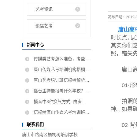
艺考资讯
发布日期：
2019-
聚焦艺考
唐山高
时长点儿
新闻中心
其实你们
照，错失
传媒类艺考怎么准备，考些什...
唐山高中
唐山传媒艺考培训机构梧桐树...
唐山艺考培训班梧桐树解析如...
01·形
播音主持能报考什么学校？唐...
拍照的前
播音中3种换气方式 -由唐...
神。如果
梧桐树唐山传媒艺考培训班告...
02·背
联系我们
唐山市路南区梧桐树培训学校