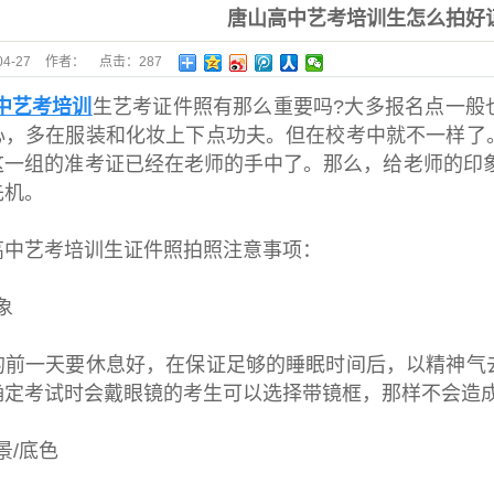
唐山高中艺考培训生怎么拍好
04-27
作者：
点击：
287
中艺考培训
生艺考证件照有那么重要吗?大多报名点一般
心，多在服装和化妆上下点功夫。但在校考中就不一样了
这一组的准考证已经在老师的手中了。那么，给老师的印象
先机。
艺考培训生证件照拍照注意事项：
象
一天要休息好，在保证足够的睡眠时间后，以精神气去
确定考试时会戴眼镜的考生可以选择带镜框，那样不会造
景/底色