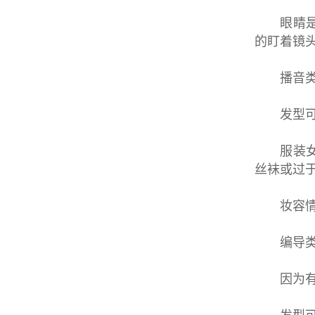
眼睛是心
的盯着镜
播音类
发型可以
服装女生
丝袜或过
妆容情况
编导类
因为有涉