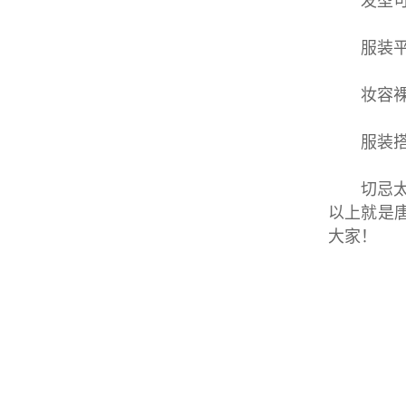
发型可以
服装平时
妆容裸
服装搭
切忌太成
以上就是
大家！